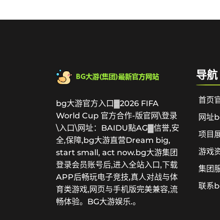
导航
首页
bg大游官方入口▓2026 FIFA
World Cup 官方合作-版官网\登录
网址b
\入口\网址：BAIDU點AG▓信誉,安
项目
全,保障,bg大游直营Dream big,
游戏
start small, act now.bg大游集团
登录会员账号后,进入全站入口,下载
集团
APP后畅玩电子竞技,真人对战与体
联系
育类游戏,网页与手机版完美兼容,流
畅体验。BG大游娱乐.。