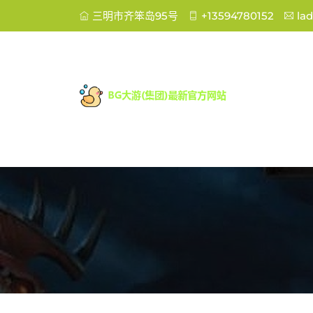
三明市齐笨岛95号
+13594780152
la